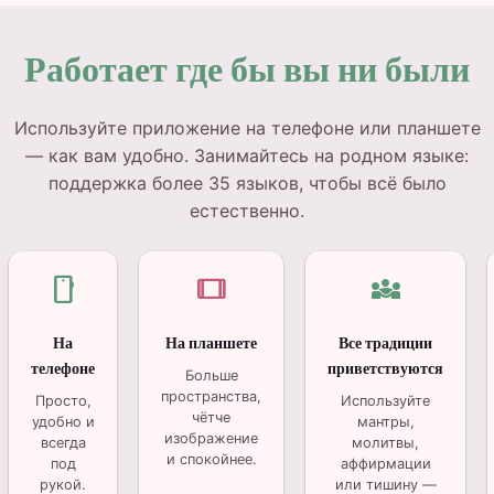
Работает где бы вы ни были
Используйте приложение на телефоне или планшете
— как вам удобно. Занимайтесь на родном языке:
поддержка более 35 языков, чтобы всё было
естественно.
smartphone
tablet
diversity_3
На
На планшете
Все традиции
телефоне
приветствуются
Больше
пространства,
Просто,
Используйте
чётче
удобно и
мантры,
изображение
всегда
молитвы,
и спокойнее.
под
аффирмации
рукой.
или тишину —