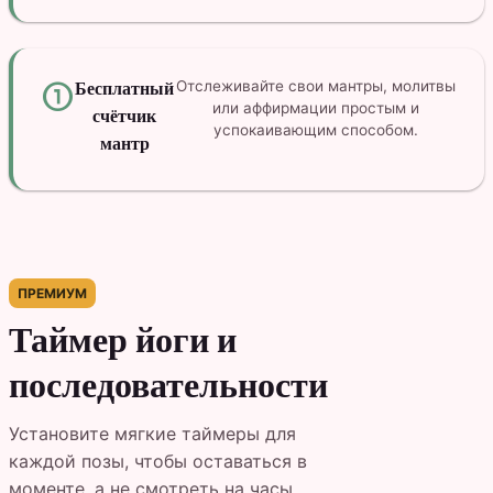
counter_1
Бесплатный
Отслеживайте свои мантры, молитвы
или аффирмации простым и
счётчик
успокаивающим способом.
мантр
ПРЕМИУМ
Таймер йоги и
последовательности
Установите мягкие таймеры для
каждой позы, чтобы оставаться в
моменте, а не смотреть на часы.