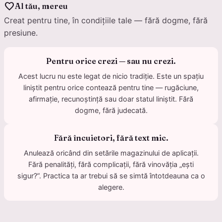
favorite
Al tău, mereu
Creat pentru tine, în condițiile tale — fără dogme, fără
presiune.
Pentru orice crezi — sau nu crezi.
Acest lucru nu este legat de nicio tradiție. Este un spațiu
liniștit pentru orice contează pentru tine — rugăciune,
afirmație, recunoștință sau doar statul liniștit. Fără
dogme, fără judecată.
Fără încuietori, fără text mic.
Anulează oricând din setările magazinului de aplicații.
Fără penalități, fără complicații, fără vinovăția „ești
sigur?”. Practica ta ar trebui să se simtă întotdeauna ca o
alegere.