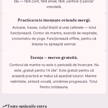
tău — fără cont, fără email, fără „verifică-ți parola”
vreodată.
Practica ta te însoțește oriunde mergi.
Avioane, trasee, colțul liniștit al unei cafenele — totul
funcționează. Contor de mantre, exerciții de respirație,
cronometru de yoga. Funcționează offline, pentru că
liniștea nu așteaptă semnal.
Esența — mereu gratuită.
Contorul de mantre nu este o perioadă de încercare. Nu
este „gratuit pentru 14 zile”. Este gratuit pentru că
această practică ar trebui să aparțină tuturor. Mantre
nelimitate, sinteză vocală, urmărirea progresului. Totul.
Pentru totdeauna.
trending_up
Toate opțiunile extra