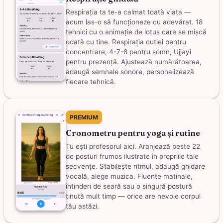
Respirația ta te-a calmat toată viața —
acum las-o să funcționeze cu adevărat. 18
tehnici cu o animație de lotus care se mișcă
odată cu tine. Respirația cutiei pentru
concentrare, 4-7-8 pentru somn, Ujjayi
pentru prezență. Ajustează numărătoarea,
adaugă semnale sonore, personalizează
fiecare tehnică.
PREMIUM
Cronometru pentru yoga și rutine
Tu ești profesorul aici. Aranjează peste 22
de posturi frumos ilustrate în propriile tale
secvențe. Stabilește ritmul, adaugă ghidare
vocală, alege muzica. Fluențe matinale,
întinderi de seară sau o singură postură
ținută mult timp — orice are nevoie corpul
tău astăzi.