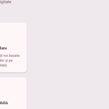
igitale
late
ții noi bazate
lor și pe
ății.
bilă