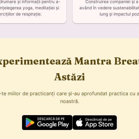
drumare și informații pentru a-
Construirea companiei și a
înțelegerea yoga, meditației și
având în vedere sustenabilit
rcițiilor de respirație.
lung și impactul pozi
xperimentează Mantra Brea
Astăzi
-te miilor de practicanți care și-au aprofundat practica cu a
noastră.