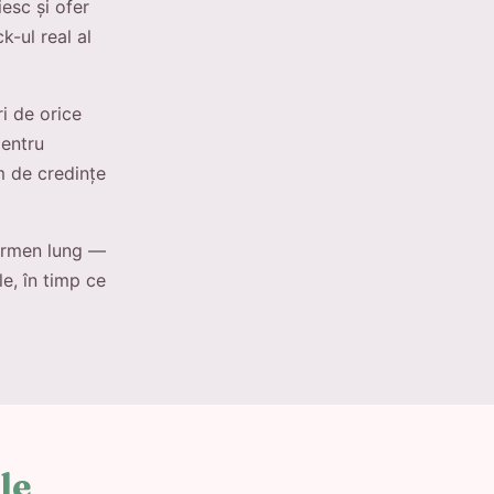
esc și ofer
k-ul real al
i de orice
pentru
em de credințe
termen lung —
le, în timp ce
le