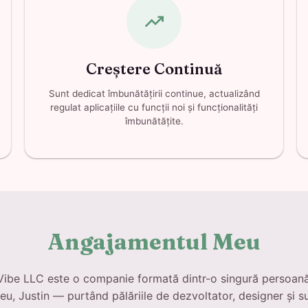
trending_up
Creștere Continuă
Sunt dedicat îmbunătățirii continue, actualizând
regulat aplicațiile cu funcții noi și funcționalități
îmbunătățite.
Angajamentul Meu
ibe LLC este o companie formată dintr-o singură persoan
eu, Justin — purtând pălăriile de dezvoltator, designer și s