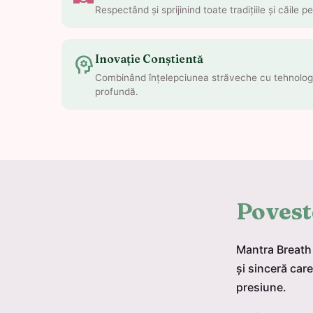
Respectând și sprijinind toate tradițiile și căile 
psychology
Inovație Conștientă
Combinând înțelepciunea străveche cu tehnologi
profundă.
Povest
Mantra Breath 
și sinceră car
presiune.