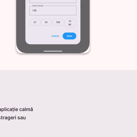
plicație calmă
strageri sau