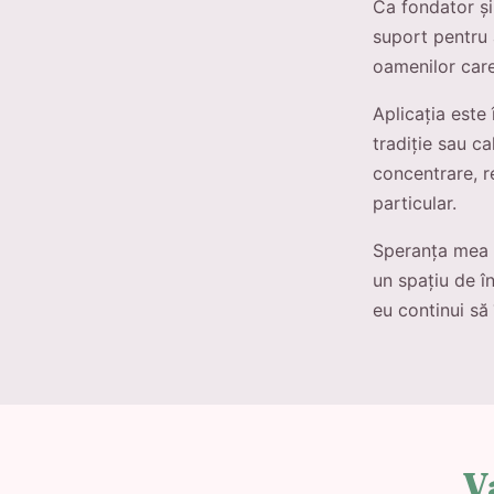
Ca fondator și
suport pentru 
oamenilor care 
Aplicația este
tradiție sau c
concentrare, r
particular.
Speranța mea e
un spațiu de î
eu continui să 
V