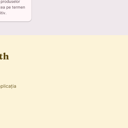
 produselor
atea pe termen
tiv.
th
plicația