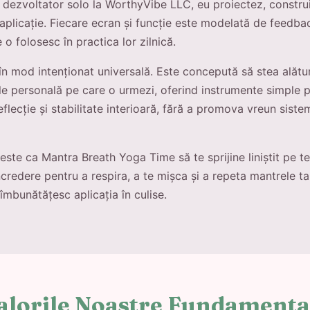
 dezvoltator solo la WorthyVibe LLC, eu proiectez, construi
aplicație. Fiecare ecran și funcție este modelată de feedbac
o folosesc în practica lor zilnică.
 în mod intenționat universală. Este concepută să stea alătur
ale personală pe care o urmezi, oferind instrumente simple 
eflecție și stabilitate interioară, fără a promova vreun sist
ste ca Mantra Breath Yoga Time să te sprijine liniștit pe 
ncredere pentru a respira, a te mișca și a repeta mantrele ta
îmbunătățesc aplicația în culise.
alorile Noastre Fundamenta