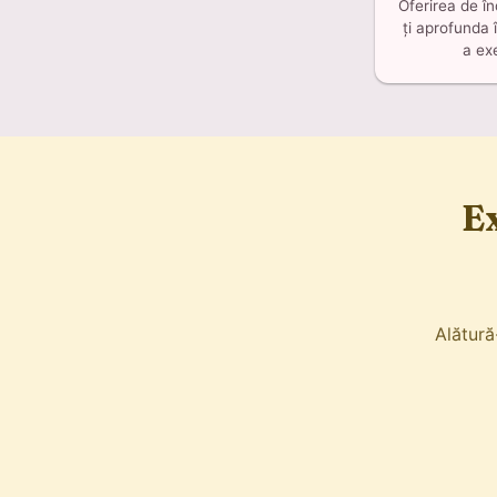
Oferirea de în
ți aprofunda 
a exe
E
Alătură