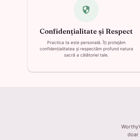
security
Confidențialitate și Respect
Practica ta este personală. Îți protejăm
confidențialitatea și respectăm profund natura
sacră a călătoriei tale.
WorthyV
doar 