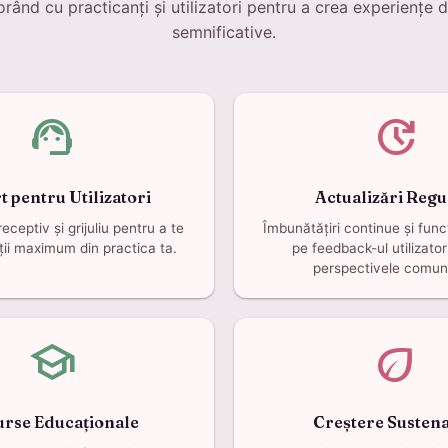
rând cu practicanți și utilizatori pentru a crea experiențe d
semnificative.
support_agent
update
t pentru Utilizatori
Actualizări Regu
eceptiv și grijuliu pentru a te
Îmbunătățiri continue și func
ții maximum din practica ta.
pe feedback-ul utilizatori
perspectivele comunit
school
eco
urse Educaționale
Creștere Sustena