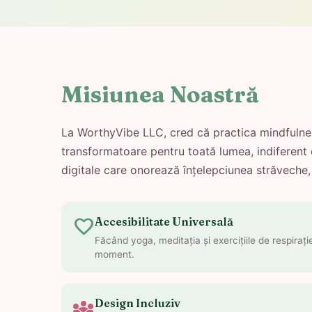
Misiunea Noastră
La WorthyVibe LLC, cred că practica mindfulness 
transformatoare pentru toată lumea, indiferent 
digitale care onorează înțelepciunea străveche
favorite
Accesibilitate Universală
Făcând yoga, meditația și exercițiile de respirați
moment.
diversity_3
Design Incluziv