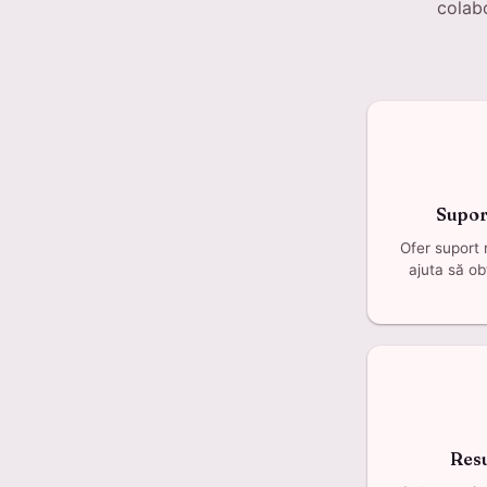
colabo
Supor
Ofer suport r
ajuta să ob
Res