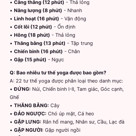
•
Căng thẳng (12 phút)
-
Thả lỏng
•
Năng lượng (8 phút)
-
Nhanh
•
Linh hoạt (16 phút)
-
Vận động
•
Cốt lõi (12 phút)
-
Ổn định
•
Hông (18 phút)
-
Thả lỏng
•
Thăng bằng (13 phút)
-
Tập trung
•
Chiến binh (16 phút)
-
Chân
•
Gập (15 phút)
-
Ngực
Q:
Bao nhiêu tư thế yoga được bao gồm?
A:
22 tư thế yoga được phân loại theo danh mục:
•
ĐỨNG
:
Núi, Chiến binh I-II, Tam giác, Góc cạnh,
Ghế
•
THĂNG BẰNG
:
Cây
•
ĐẢO NGƯỢC
:
Chó úp mặt, Cá heo
•
GẬP LƯNG
:
Rắn hổ mang, Nhân sư, Cầu, Lạc đà
•
GẬP NGƯỜI
:
Gập người ngồi