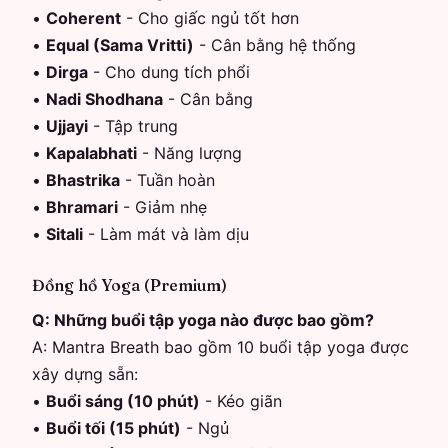
•
Coherent
-
Cho giấc ngủ tốt hơn
•
Equal (Sama Vritti)
-
Cân bằng hệ thống
•
Dirga
-
Cho dung tích phổi
•
Nadi Shodhana
-
Cân bằng
•
Ujjayi
-
Tập trung
•
Kapalabhati
-
Năng lượng
•
Bhastrika
-
Tuần hoàn
•
Bhramari
-
Giảm nhẹ
•
Sitali
-
Làm mát và làm dịu
Đồng hồ Yoga (Premium)
Q:
Những buổi tập yoga nào được bao gồm?
A:
Mantra Breath bao gồm 10 buổi tập yoga được
xây dựng sẵn:
•
Buổi sáng (10 phút)
-
Kéo giãn
•
Buổi tối (15 phút)
-
Ngủ